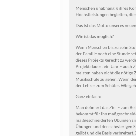
Menschen unabhängig ihres Könn
Höchstleistungen begleiten, die s
Das ist das Motto unseres neuen
Wie ist das möglich?
Wenn Menschen bis zu zehn Stu
der Familie noch eine Stunde s
dieses Projekts gerecht zu werd
Projekt dauert ein Jahr – auch 
meisten haben nicht die nötige 
Musikschule zu gehen. Wenn de
der Lehrer zum Schüler. Wie geh
Ganz einfach:
Man definiert das Ziel – zum Be
bekommt für ihn maßgeschneider
maßgeschneiderten Übungen sin
Übungen und den schwierigen Ste
geübt und die Basis verbreitert.