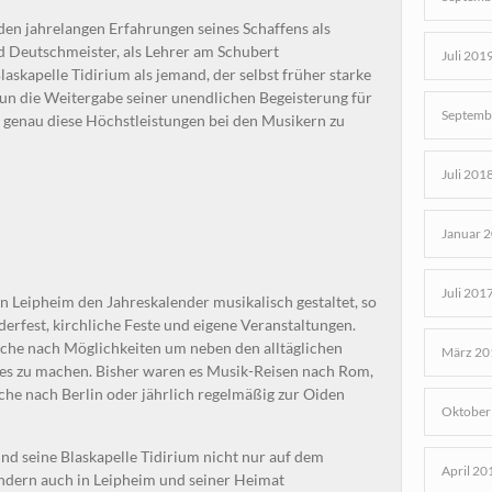
en jahrelangen Erfahrungen seines Schaffens als
d Deutschmeister, als Lehrer am Schubert
Juli 201
laskapelle Tidirium als jemand, der selbst früher starke
un die Weitergabe seiner unendlichen Begeisterung für
Septemb
 genau diese Höchstleistungen bei den Musikern zu
Juli 201
Januar 
Juli 201
in Leipheim den Jahreskalender musikalisch gestaltet, so
derfest, kirchliche Feste und eigene Veranstaltungen.
uche nach Möglichkeiten um neben den alltäglichen
März 20
es zu machen. Bisher waren es Musik-Reisen nach Rom,
he nach Berlin oder jährlich regelmäßig zur Oiden
Oktober
d seine Blaskapelle Tidirium nicht nur auf dem
April 20
ondern auch in Leipheim und seiner Heimat