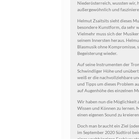
Niederösterreich, wussten wir, 
außergewöhnlich und faszinieren
Helmut Zsaitsits sieht dieses M
besondere Kunstform, da sehr we
Vielmehr muss sich der Musiker v
seinem Innersten heraus. Helmut
Blasmusik ohne Kompromisse, se
Begeisterung wieder.
Auf seine Instrumenten der Trom
Schwindliger Höhe und unübertro
weiß er die nachvollziehbare un
und Tipps um dieses Problem au
auf Augenhöhe des einzelnen Mu
Wir haben nun die Möglichkeit 
Wissen und Können zu lernen. M
einen eigenen Sound zu kreiere
Doch man braucht ein Ziel (oder 
im September 2020 Südtirol be
einer unabhängigen Fachjury s