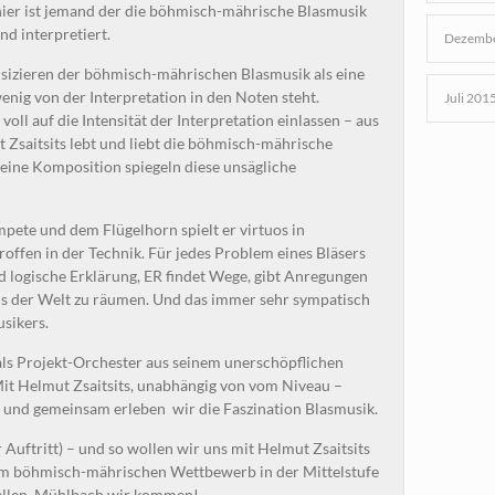
hier ist jemand der die böhmisch-mährische Blasmusik
d interpretiert.
Dezembe
usizieren der böhmisch-mährischen Blasmusik als eine
nig von der Interpretation in den Noten steht.
Juli 201
oll auf die Intensität der Interpretation einlassen – aus
 Zsaitsits lebt und liebt die böhmisch-mährische
ine Komposition spiegeln diese unsägliche
pete und dem Flügelhorn spielt er virtuos in
ffen in der Technik. Für jedes Problem eines Bläsers
d logische Erklärung, ER findet Wege, gibt Anregungen
s der Welt zu räumen. Und das immer sehr sympatisch
sikers.
als Projekt-Orchester aus seinem unerschöpflichen
it Helmut Zsaitsits, unabhängig von vom Niveau –
n und gemeinsam erleben wir die Faszination Blasmusik.
Auftritt) – und so wollen wir uns mit Helmut Zsaitsits
im böhmisch-mährischen Wettbewerb in der Mittelstufe
tellen. Mühlbach wir kommen!