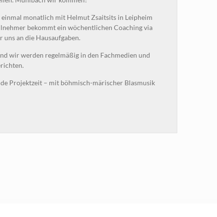
einmal monatlich mit Helmut Zsaitsits in Leipheim
Teilnehmer bekommt ein wöchentlichen Coaching via
r uns an die Hausaufgaben.
und wir werden regelmäßig in den Fachmedien und
richten.
nde Projektzeit – mit böhmisch-märischer Blasmusik