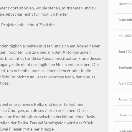
Novembe
ens dort abholen, wo sie stehen, mitnehmen und zu
ie selbst gar nicht für möglich hielten.
Septemb
 Projekts mit Helmut Zsaitsits.
Mai 202
nden täglich arbeiten müssen und sich am Abend neben
Juni 202
etzen möchten, um zu üben, um den Anforderungen
en, braucht es für diese Ausnahmesituation – und dieses
Zugänge, die nicht der täglichen Norm entsprechen. Die
Septemb
Zeit, um nebenbei noch zu einem Lehrer oder in die
r Schüler nicht zum Lehrer kommen kann, dann muss
t das?
April 20
Januar 
ispiel eine schwere Polka und jeder Teilnehmer
te Übungen, um dieses Ziel zu erreichen. Diese
Novembe
d eine Kombination zwischen herkömmlichen Basis-
llen der Polka. Das heißt zeitgleich wird das Stück
 Zwei Fliegen mit einer Klappe.
Septemb