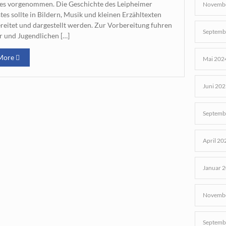
es vorgenommen. Die Geschichte des Leipheimer
Novembe
tes sollte in Bildern, Musik und kleinen Erzähltexten
reitet und dargestellt werden. Zur Vorbereitung fuhren
Septemb
r und Jugendlichen […]
More
Mai 202
Juni 202
Septemb
April 20
Januar 
Novembe
Septemb