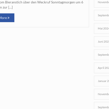
 vom Bieranstich über den Weckruf Sonntagmorgen um 6
Novembe
n zur […]
Septemb
More
Mai 202
Juni 202
Septemb
April 20
Januar 
Novembe
Septemb