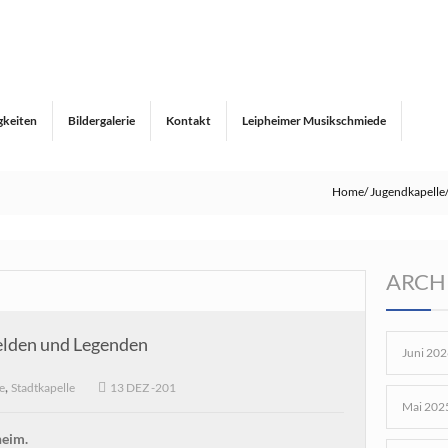
gkeiten
Bildergalerie
Kontakt
Leipheimer Musikschmiede
Home
Jugendkapelle
ARCH
elden und Legenden
Juni 202
,
e
Stadtkapelle
13 DEZ -201
Mai 202
heim.