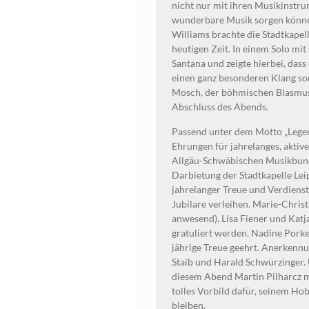
nicht nur mit ihren Musikinstr
wunderbare Musik sorgen könne
Williams brachte die Stadtkapel
heutigen Zeit. In einem Solo mit
Santana und zeigte hierbei, das
einen ganz besonderen Klang so
Mosch, der böhmischen Blasmusi
Abschluss des Abends.
Passend unter dem Motto „Legen
Ehrungen für jahrelanges, aktive
Allgäu-Schwäbischen Musikbunde
Darbietung der Stadtkapelle Lei
jahrelanger Treue und Verdiens
Jubilare verleihen. Marie-Christ
anwesend), Lisa Fiener und Katj
gratuliert werden. Nadine Porke
jährige Treue geehrt. Anerkennu
Staib und Harald Schwürzinger.
diesem Abend Martin Pilharcz mit
tolles Vorbild dafür, seinem Ho
bleiben.