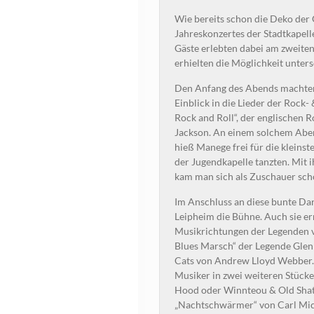
Wie bereits schon die Deko der 
Jahreskonzertes der Stadtkapell
Gäste erlebten dabei am zweite
erhielten die Möglichkeit unter
Den Anfang des Abends machten
Einblick in die Lieder der Rock-
Rock and Roll“, der englischen 
Jackson. An einem solchem Abend
hieß Manege frei für die kleinst
der Jugendkapelle tanzten. Mit 
kam man sich als Zuschauer scho
Im Anschluss an diese bunte Dar
Leipheim die Bühne. Auch sie er
Musikrichtungen der Legenden vo
Blues Marsch“ der Legende Glenn
Cats von Andrew Lloyd Webber. 
Musiker in zwei weiteren Stücke
Hood oder Winnteou & Old Shatt
„Nachtschwärmer“ von Carl Mich