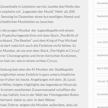
Novembe
Güssenhalle in Leipheim verriet, lautete das Motto des
e Leipheim e.V. „Legenden der Musik“. Mehr als 200
Septemb
n Samstag im Dezember einen kurzweiligen Abend und
schiedlichen Musikstilen zu lauschen.
Mai 202
 die jungen Musiker der Jugendkapelle mit einem
 & Popkulturlegende Elvis mit dem Stück „The Birth of
Rockband „The Beatles“ und dem King of Pop Michael
Juni 202
 darf natürlich auch die Flohkiste nicht fehlen. Es
en Musiker, als sie zum dem Stück „The Night at Circus“
Septemb
ihrer Choreographie und ihren tierischen Kostümen,
n fast vor, wie in einem echten Circus.
April 20
bietung betraten die 45 Musiker der Stadtkapelle
möglichten einen Einblick in ganz unterschiedliche
n früher bis heute. Angefangen mit dem „St. Louis
Januar 
 Miller, folgten Highlights des legendären Musicals
In einem exzellenten Zusammenspiel schafften die
Novembe
n das Gefühl, live in der Welt der Filmlegenden Robin
erhand dabei zu sein. In dem Walzer
ael Ziehrer zeigten die Musiker außerdem, dass sie
Septemb