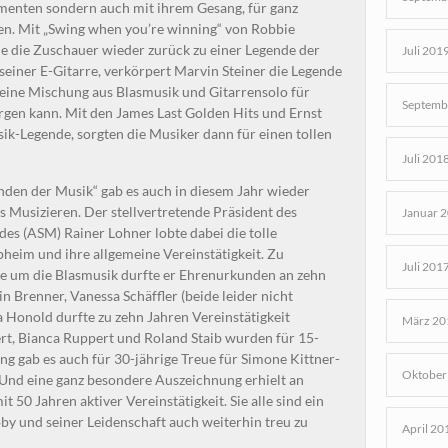
umenten sondern auch mit ihrem Gesang, für ganz
n. Mit „Swing when you’re winning“ von Robbie
le die Zuschauer wieder zurück zu einer Legende der
Juli 201
 seiner E-Gitarre, verkörpert Marvin Steiner die Legende
s eine Mischung aus Blasmusik und Gitarrensolo für
Septemb
rgen kann. Mit den James Last Golden Hits und Ernst
k-Legende, sorgten die Musiker dann für einen tollen
Juli 201
den der Musik“ gab es auch in diesem Jahr wieder
s Musizieren. Der stellvertretende Präsident des
Januar 
s (ASM) Rainer Lohner lobte dabei die tolle
pheim und ihre allgemeine Vereinstätigkeit. Zu
Juli 201
te um die Blasmusik durfte er Ehrenurkunden an zehn
in Brenner, Vanessa Schäffler (beide leider nicht
a Honold durfte zu zehn Jahren Vereinstätigkeit
März 20
rt, Bianca Ruppert und Roland Staib wurden für 15-
ng gab es auch für 30-jährige Treue für Simone Kittner-
Oktober
 Und eine ganz besondere Auszeichnung erhielt an
 50 Jahren aktiver Vereinstätigkeit. Sie alle sind ein
bby und seiner Leidenschaft auch weiterhin treu zu
April 20