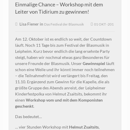
Einmalige Chance – Workshop mit dem
Leiter von Tidirium zu gewinnen!
Lisa Fiener in
Das Festival der Blasmusik
01 OKT -201
Am 12. Oktober ist es endlich so weit, der Countdown
läuft. Noch 11 Tage bis zum Festival der Blasmusik in
Leipheim. Kurz bevor endlich die lang ersehnte Party
steigt, haben wir nochmal etwas ganz Besonderes für
unsere Freunde der Blasmusik. Unser
Gewinnspiel
läuft
schon eine Weile und ihr könnt immer noch teilnehmen
– die Teilnahmefrist wird verlängert bis Freitag, den
11.10. Ergänzend zum Gewinn für die Kapelle, die als
größte Gruppe des Abends anreist, der Leipheimer
Kinderfestpolka von Helmut Zsaitsits, bekommt ihr
einen
Workshop vom und mit dem Komponisten
geschenkt
.
Das bedeutet…
… vier Stunden Workshop mit
Helmut Zsaitsits
,