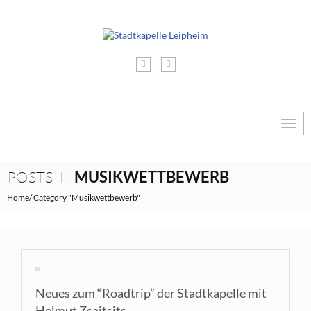
Togg
navig
POSTS IN
MUSIKWETTBEWERB
Home
Category "Musikwettbewerb"
Neues zum “Roadtrip” der Stadtkapelle mit
Helmut Zsaitsits