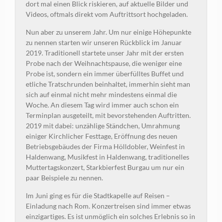
dort mal einen Blick riskieren, auf aktuelle Bilder und
Videos, oftmals direkt vom Auftrittsort hochgeladen.
Nun aber zu unserem Jahr. Um nur einige Höhepunkte
zu nennen starten wir unseren Rückblick im Januar
2019. Traditionell startete unser Jahr mit der ersten
Probe nach der Weihnachtspause, die weniger eine
Probe ist, sondern ein immer überfülltes Buffet und
etliche Tratschrunden beinhaltet, immerhin sieht man
sich auf einmal nicht mehr mindestens einmal die
Woche. An diesem Tag wird immer auch schon ein
Terminplan ausgeteilt, mit bevorstehenden Auftritten.
2019 mit dabei: unzählige Ständchen, Umrahmung
einiger Kirchlicher Festtage, Eröffnung des neuen
Betriebsgebäudes der Firma Hölldobler, Weinfest in
Haldenwang, Musikfest in Haldenwang, traditionelles
Muttertagskonzert, Starkbierfest Burgau um nur ein
paar Beispiele zu nennen.
Im Juni ging es für die Stadtkapelle auf Reisen –
Einladung nach Rom. Konzertreisen sind immer etwas
einzigartiges. Es ist unmöglich ein solches Erlebnis so in