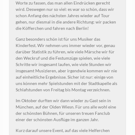
Worte zu fassen, das man allen Eindrücken gerecht
wird. Deswegen nur so viel: es war so schön, dass wir
schon Anfang des nächsten Jahres wieder auf Tour
gehen, nur diesmal in die andere Richtung: wir packen
die Köfferchen und fahren nach Berlin!
Ganz besonders schön ist für uns Musiker das
Kinderfest. Wir nehmen uns immer wieder vor, genau
darüber Statistik zu führen, wie viele Märsche wir für
den Weckruf und die Festumzüge spielen, wie viele
Schritte wir insgesamt laufen, wie viele Stunden wir
insgesamt Musizieren, aber irgendwie kommen wir nie
auf einheitliche Ergebnisse. Sicher ist nur: einige von
uns können mehr Spielstunden mit der Stadtkapelle als
Schlafstunden von Freitag bis Montag verzeichnen.
Im Oktober durften wir dann wieder zu Gast sein in
München, auf der Oiden Wiesn. Für uns alle wohl eine
der schönsten Bühnen, für unseren treuen Fanclub
einer der schönsten Ausflüge im ganzen Jahr.
Kurz darauf unsere Event, auf das viele Helferchen