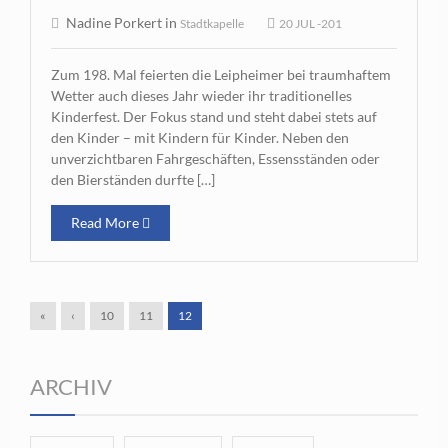
Nadine Porkert in
Stadtkapelle
20 JUL -201
Zum 198. Mal feierten die Leipheimer bei traumhaftem
Wetter auch dieses Jahr wieder ihr traditionelles
Kinderfest. Der Fokus stand und steht dabei stets auf
den Kinder – mit Kindern für Kinder. Neben den
unverzichtbaren Fahrgeschäften, Essensständen oder
den Bierständen durfte […]
Read More
«
‹
10
11
12
ARCHIV