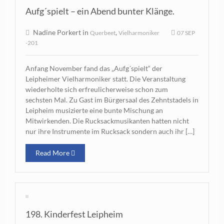
Aufg´spielt – ein Abend bunter Klänge.
Nadine Porkert in
,
Querbeet
Vielharmoniker
07 SEP
-201
Anfang November fand das „Aufg´spielt“ der
Leipheimer Vielharmoniker statt. Die Veranstaltung
wiederholte sich erfreulicherweise schon zum
sechsten Mal. Zu Gast im Bürgersaal des Zehntstadels in
Leipheim musizierte eine bunte Mischung an
Mitwirkenden. Die Rucksackmusikanten hatten nicht
nur ihre Instrumente im Rucksack sondern auch ihr […]
Read More
198. Kinderfest Leipheim