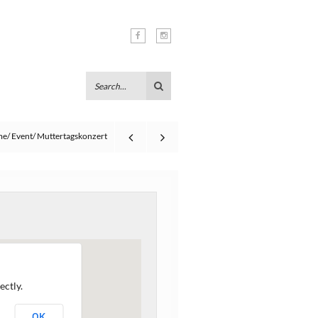
me
Event
Muttertagskonzert
ectly.
OK