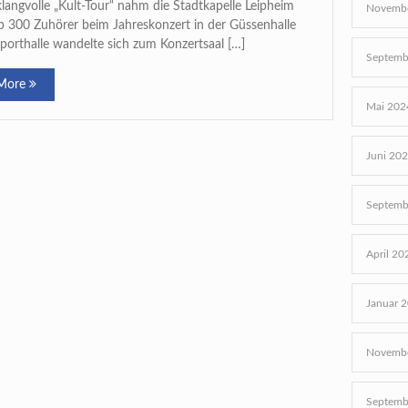
klangvolle „Kult-Tour“ nahm die Stadtkapelle Leipheim
Novembe
p 300 Zuhörer beim Jahreskonzert in der Güssenhalle
Sporthalle wandelte sich zum Konzertsaal […]
Septemb
More
Mai 202
Juni 20
Septemb
April 20
Januar 
Novembe
Septemb