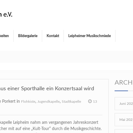
keiten
Bildergalerie
Kontakt
Leipheimer Musikschmiede
ARCH
s einer Sporthalle ein Konzertsaal wird
 Porkert in
,
,
Flohkiste
Jugendkapelle
Stadtkapelle
13
Juni 20
Mai 202
kapelle Leipheim nahm am vergangenen Jahreskonzert
cher mit auf eine „Kult-Tour“ durch die Musikgeschichte.